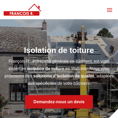
Isolation de toiture
François R., entreprise générale en bâtiment, est votre
expert en
isolation de toiture
en Wallonie. Nous vous
proposons des
solutions d’isolation de qualité
, adaptées
aux spécificités de votre bâtiment.
Demandez-nous un devis